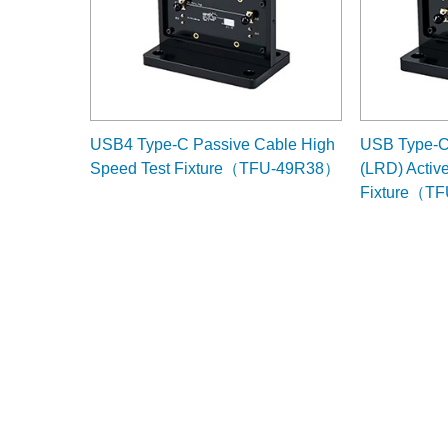
USB4 Type-C Passive Cable High
USB Type-C 
Speed Test Fixture（TFU-49R38）
(LRD) Activ
Fixture（T