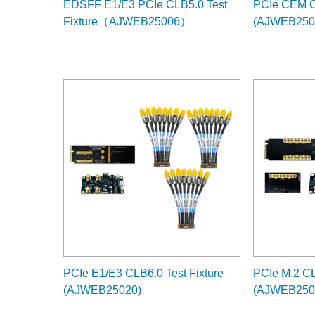
EDSFF E1/E3 PCIe CLB5.0 Test
PCIe CEM CL
Fixture（AJWEB25006）
(AJWEB250
PCIe E1/E3 CLB6.0 Test Fixture
PCIe M.2 CL
(AJWEB25020)
(AJWEB250