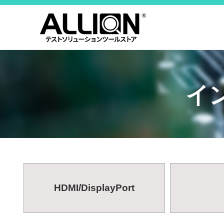
イ
HDMI/DisplayPort